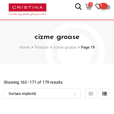
Skip
0
0
to
content
cizme groase
Home
Produse
cizme groase
Page 19
Showing 163–
171
of 179 results