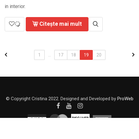
in interior.
Citește mai mult
1
...
17
18
19
20
© Copyright Cristina 2022. Designed and Developed by
ProWeb