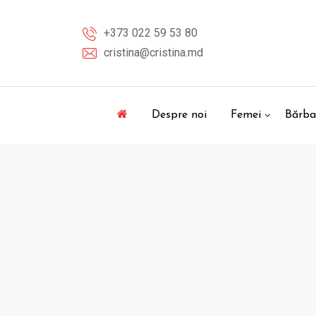
Skip
to
+373 022 59 53 80
content
cristina@cristina.md
Despre noi
Femei
Bărba