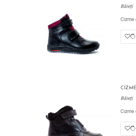
Băieți
Cizme d
CIZME
Băieți
Cizme d