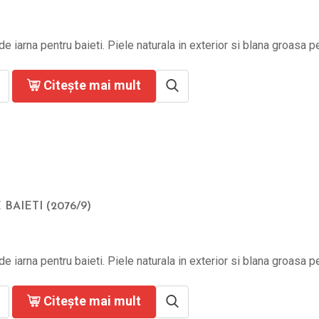
e iarna pentru baieti. Piele naturala in exterior si blana groasa pe f
Citește mai mult
 BAIETI (2076/9)
e iarna pentru baieti. Piele naturala in exterior si blana groasa pe f
Citește mai mult