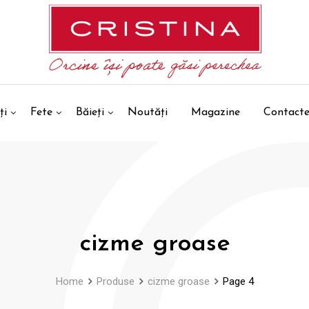
ți
Fete
Băieți
Noutăți
Magazine
Contact
cizme groase
Home
Produse
cizme groase
Page 4