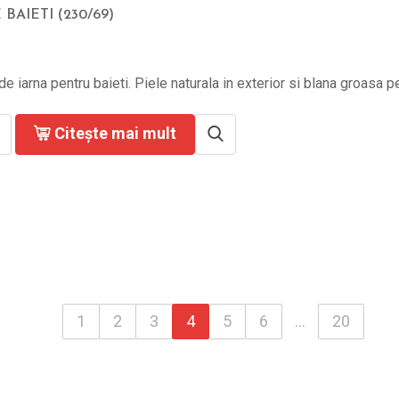
 BAIETI (230/69)
e iarna pentru baieti. Piele naturala in exterior si blana groasa pe f
Citește mai mult
1
2
3
4
5
6
...
20