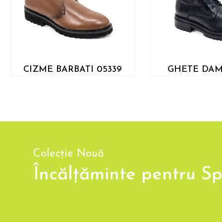
CIZME BARBATI 05339
GHETE DAM
Colecție Nouă
Încălțăminte pentru Sp