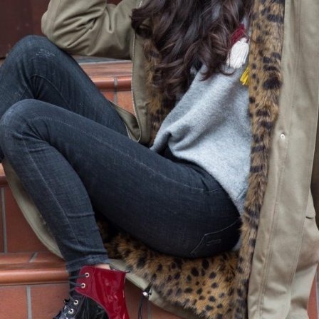
e găsiți în magazinele spe
tru fiecare sezon