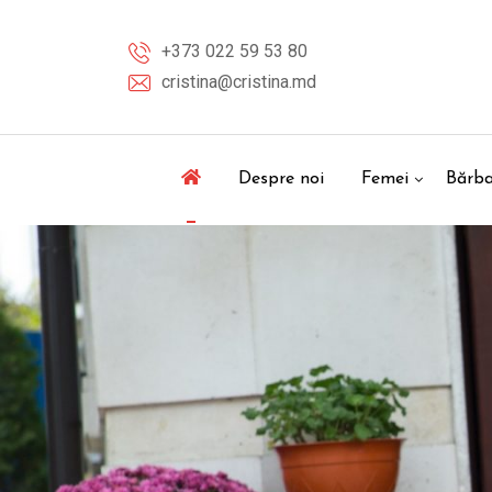
+373 022 59 53 80
cristina@cristina.md
Despre noi
Femei
Bărba