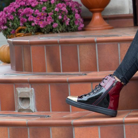
Modelele pe care l
sunt selectate pen
VEZI COLECȚIA