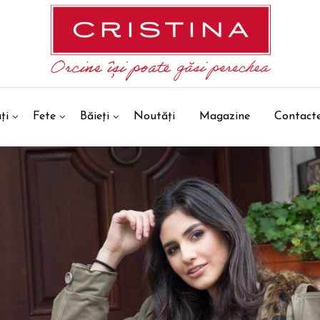
ți
Fete
Băieți
Noutăți
Magazine
Contact