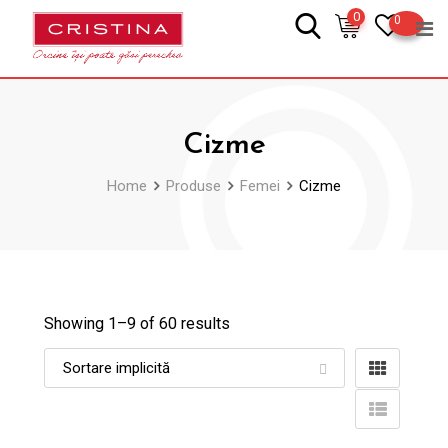
Skip
0
0
to
content
Cizme
Home
Produse
Femei
Cizme
Showing 1–
9
of 60 results