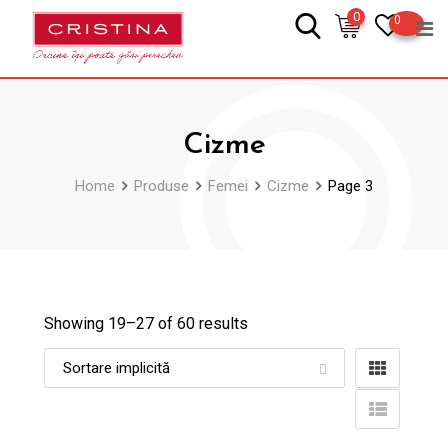
Skip
0
0
to
content
Cizme
Home
Produse
Femei
Cizme
Page 3
Showing 19–
27
of 60 results