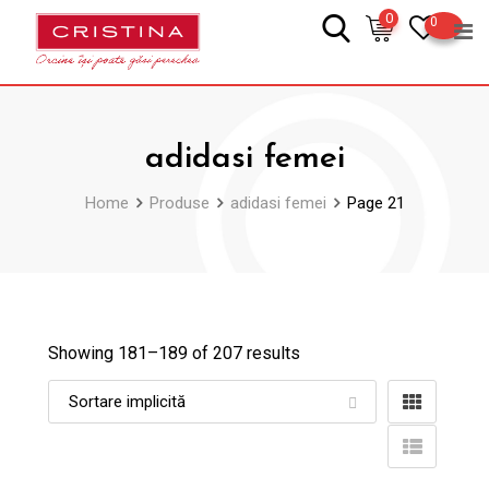
Skip
0
0
to
content
adidasi femei
Home
Produse
adidasi femei
Page 21
Showing 181–
189
of 207 results