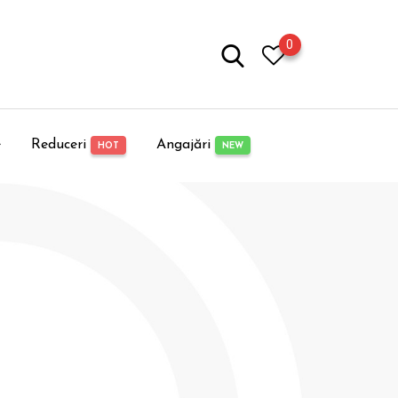
0
e
Reduceri
Angajări
HOT
NEW