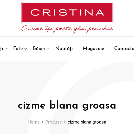
ți
Fete
Băieți
Noutăți
Magazine
Contact
cizme blana groasa
Home
Produse
cizme blana groasa