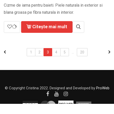
Cizme de iarna pentru baieti. Piele naturala in exterior si
blana groasa pe fibra naturala in interior.
Citește mai mult
1
2
3
4
5
...
20
© Copyright Cristina 2022. Designed and Developed by
ProWeb