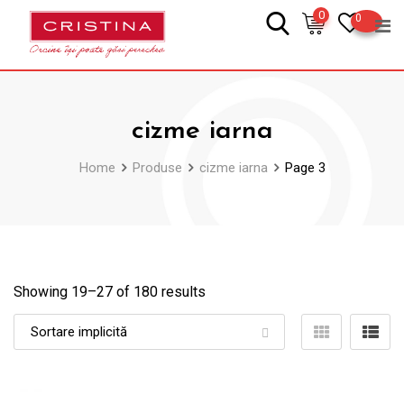
Skip
0
0
to
content
cizme iarna
Home
Produse
cizme iarna
Page 3
Showing 19–
27
of 180 results