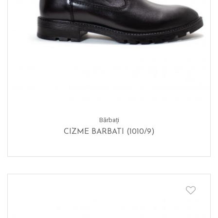
Bărbați
CIZME BARBATI (1010/9)