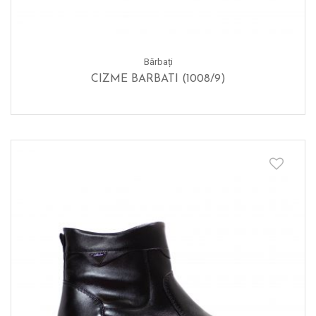
Bărbați
CIZME BARBATI (1008/9)