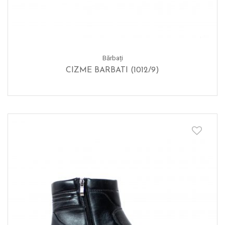
Bărbați
CIZME BARBATI (1012/9)