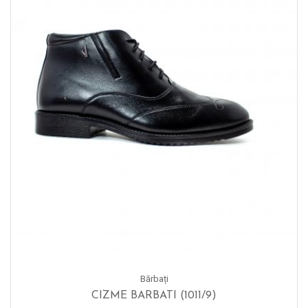
Bărbați
CIZME BARBATI (1011/9)