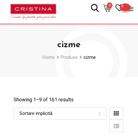
Skip
0
0
to
content
cizme
Home
Produse
cizme
Showing 1–
9
of 161 results