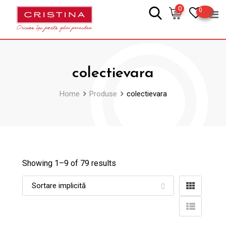
Skip
0
0
to
content
colectievara
Home
Produse
colectievara
Showing 1–
9
of 79 results