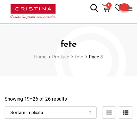
Skip
0
0
to
content
fete
Home
Produse
fete
Page 3
Showing 19–
26
of 26 results