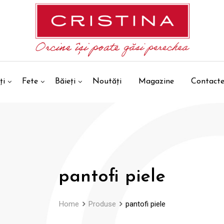
ți
Fete
Băieți
Noutăți
Magazine
Contact
pantofi piele
Home
Produse
pantofi piele