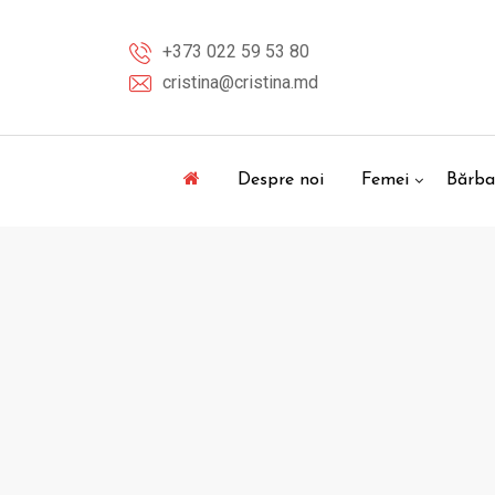
Skip
to
+373 022 59 53 80
content
cristina@cristina.md
Despre noi
Femei
Bărba