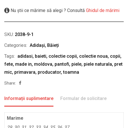
Nu știi ce mărime să alegi ? Consultă
Ghidul de mărimi
SKU:
2038-9-1
Categories:
Adidași
,
Băieți
Tags:
adidasi
,
baieti
,
colectie copii
,
colectie noua
,
copii
,
fete
,
made in
,
moldova
,
pantofi
,
piele
,
piele naturala
,
pret
mic
,
primavara
,
producator
,
toamna
Share:
Informații suplimentare
Formular de solicitare
Marime
29, 30, 31, 32, 33, 34, 35, 36, 37