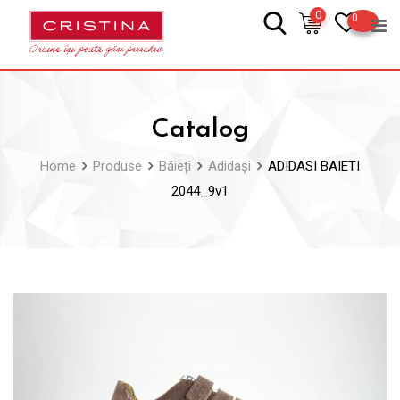
Skip
0
0
to
content
Catalog
Home
Produse
Băieți
Adidași
ADIDASI BAIETI
2044_9v1