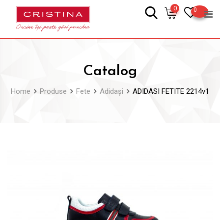
Skip
0
0
to
content
Catalog
Home
Produse
Fete
Adidași
ADIDASI FETITE 2214v1