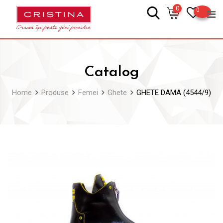
Skip
0
0
to
content
Catalog
Home
Produse
Femei
Ghete
GHETE DAMA (4544/9)