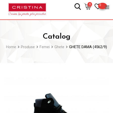
Skip
0
0
to
content
Catalog
Home
Produse
Femei
Ghete
GHETE DAMA (4562/9)