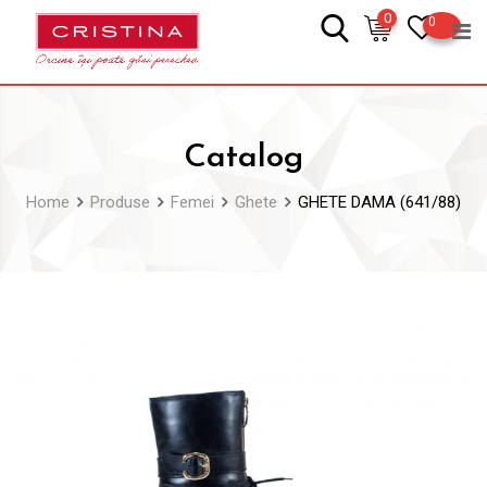
Skip
0
0
to
content
Catalog
Home
Produse
Femei
Ghete
GHETE DAMA (641/88)