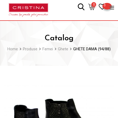
Skip
0
0
to
content
Catalog
Home
Produse
Femei
Ghete
GHETE DAMA (94/88)