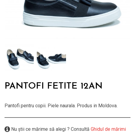
PANTOFI FETITE 12AN
Pantofi pentru copii. Piele naurala. Produs in Moldova.
Nu știi ce mărime să alegi ? Consultă
Ghidul de mărimi