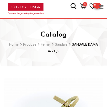
Skip
0
0
to
content
Catalog
Home
Produse
Femei
Sandale
SANDALE DAMA
4221_9