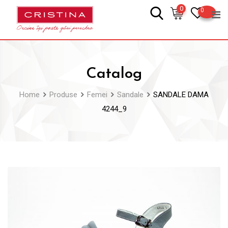
Skip
0
0
to
content
Catalog
Home
Produse
Femei
Sandale
SANDALE DAMA
4244_9