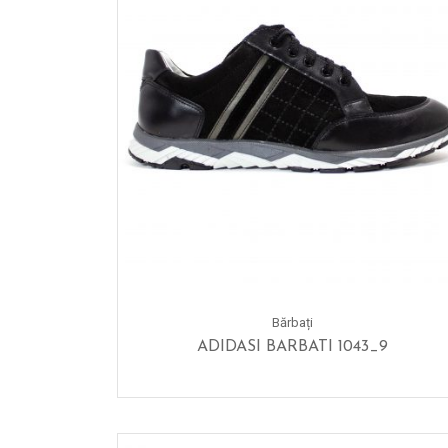
Bărbați
ADIDASI BARBATI 1043_9