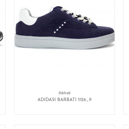
Bărbați
ADIDASI BARBATI 1126_9