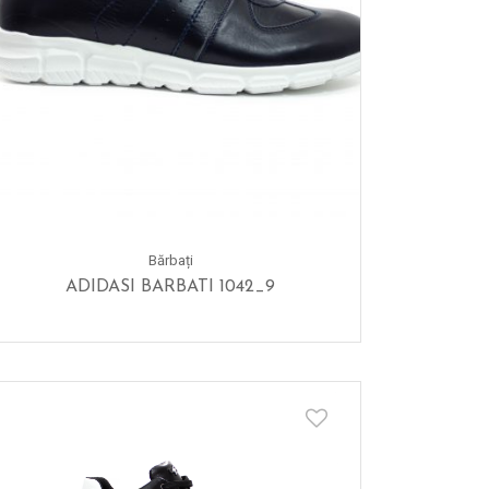
Bărbați
ADIDASI BARBATI 1042_9