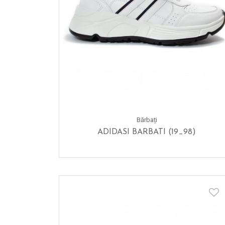
Bărbați
ADIDASI BARBATI (19_98)