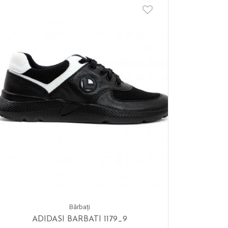
Bărbați
ADIDASI BARBATI 1179_9