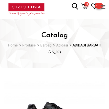
Skip
0
0
to
content
Catalog
Home
Produse
Bărbați
Adidași
ADIDASI BARBATI
(25_99)