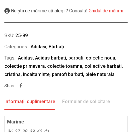
Nu știi ce mărime să alegi ? Consultă
Ghidul de mărimi
SKU:
25-99
Categories:
Adidași
,
Bărbați
Tags:
Adidas
,
Adidas barbati
,
barbati
,
colectie noua
,
colectie primavara
,
colectie toamna
,
collective barbati
,
cristina
,
incaltaminte
,
pantofi barbati
,
piele naturala
Share:
Informații suplimentare
Formular de solicitare
Marime
36, 37, 38, 39, 40, 41