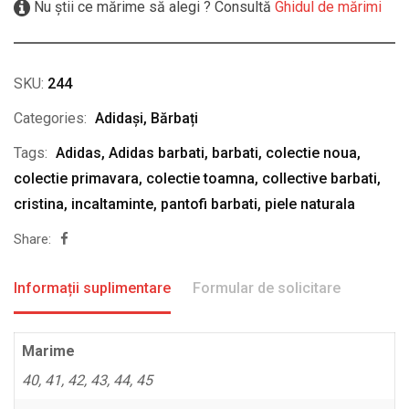
Nu știi ce mărime să alegi ? Consultă
Ghidul de mărimi
SKU:
244
Categories:
Adidași
,
Bărbați
Tags:
Adidas
,
Adidas barbati
,
barbati
,
colectie noua
,
colectie primavara
,
colectie toamna
,
collective barbati
,
cristina
,
incaltaminte
,
pantofi barbati
,
piele naturala
Share:
Informații suplimentare
Formular de solicitare
Marime
40, 41, 42, 43, 44, 45