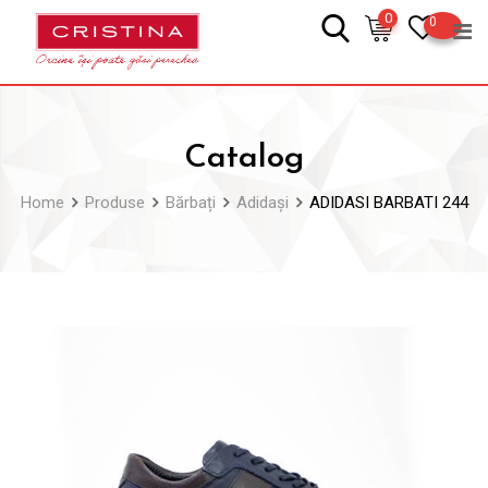
Skip
0
0
to
content
Catalog
Home
Produse
Bărbați
Adidași
ADIDASI BARBATI 244