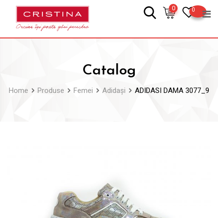
Skip
0
0
to
content
Catalog
Home
Produse
Femei
Adidași
ADIDASI DAMA 3077_9