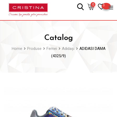
Skip
0
0
to
content
Catalog
Home
Produse
Femei
Adidași
ADIDASI DAMA
(4325/9)