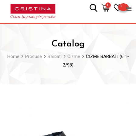
Skip
0
0
to
content
Catalog
Home
Produse
Bărbați
Cizme
CIZME BARBATI (6 1-
2/98)