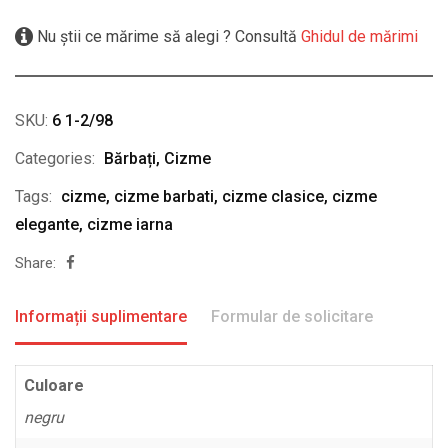
Nu știi ce mărime să alegi ? Consultă
Ghidul de mărimi
SKU:
6 1-2/98
Categories:
Bărbați
,
Cizme
Tags:
cizme
,
cizme barbati
,
cizme clasice
,
cizme
elegante
,
cizme iarna
Share:
Informații suplimentare
Formular de solicitare
Culoare
negru