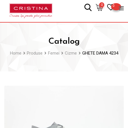
Skip
0
0
to
content
Catalog
Home
Produse
Femei
Cizme
GHETE DAMA 4234