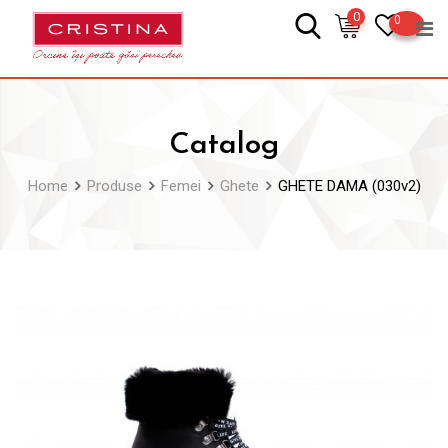
Skip
0
0
to
content
Catalog
Home
Produse
Femei
Ghete
GHETE DAMA (030v2)