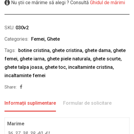
Nu știi ce mărime să alegi ? Consultă
Ghidul de mărimi
SKU:
030v2
Categories:
Femei
,
Ghete
Tags:
botine cristina
,
ghete cristina
,
ghete dama
,
ghete
femei
,
ghete iarna
,
ghete piele naturala
,
ghete scurte
,
ghete talpa joasa
,
ghete toc
,
incaltaminte cristina
,
incaltaminte femei
Share:
Informații suplimentare
Formular de solicitare
Marime
36, 37, 38, 39, 40, 41