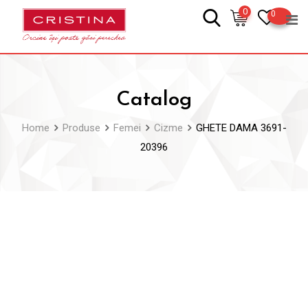
Skip
0
0
to
content
Catalog
Home
Produse
Femei
Cizme
GHETE DAMA 3691-
20396