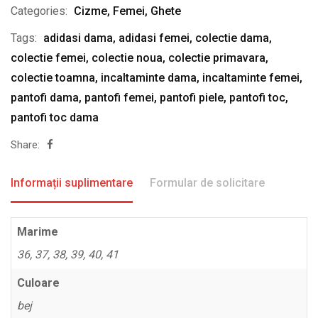
Categories:
Cizme
,
Femei
,
Ghete
Tags:
adidasi dama
,
adidasi femei
,
colectie dama
,
colectie femei
,
colectie noua
,
colectie primavara
,
colectie toamna
,
incaltaminte dama
,
incaltaminte femei
,
pantofi dama
,
pantofi femei
,
pantofi piele
,
pantofi toc
,
pantofi toc dama
Share:
Informații suplimentare
Formular de solicitare
Marime
36, 37, 38, 39, 40, 41
Culoare
bej