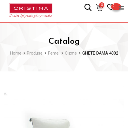
Skip
0
0
to
content
Catalog
Home
Produse
Femei
Cizme
GHETE DAMA 4002