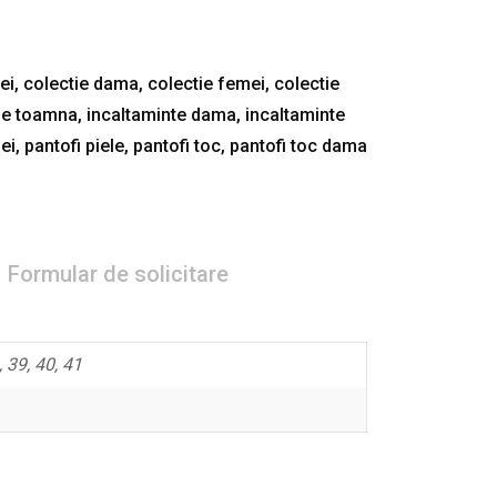
ei
,
colectie dama
,
colectie femei
,
colectie
ie toamna
,
incaltaminte dama
,
incaltaminte
ei
,
pantofi piele
,
pantofi toc
,
pantofi toc dama
Formular de solicitare
, 39, 40, 41