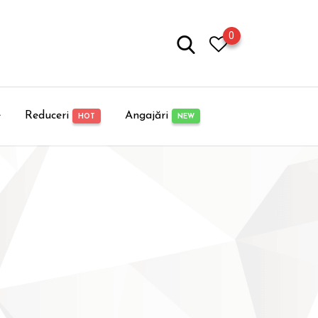
0
e
Reduceri
Angajări
HOT
NEW