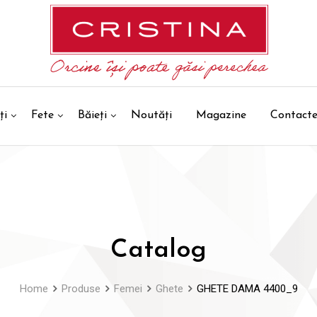
ți
Fete
Băieți
Noutăți
Magazine
Contact
Catalog
Home
Produse
Femei
Ghete
GHETE DAMA 4400_9