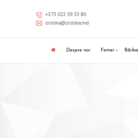
Skip
to
+373 022 59 53 80
content
cristina@cristina.md
Despre noi
Femei
Bărba