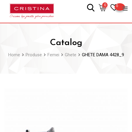
Skip
0
0
to
content
Catalog
Home
Produse
Femei
Ghete
GHETE DAMA 4428_9