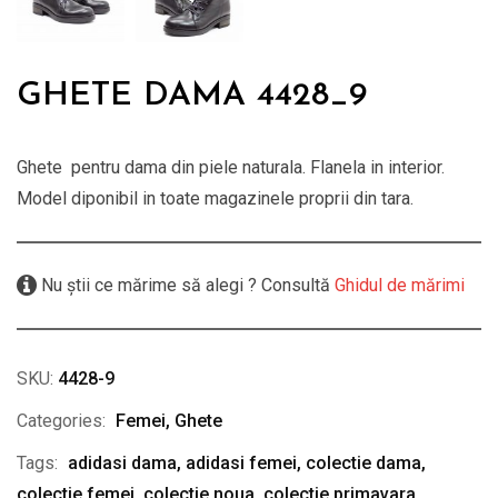
GHETE DAMA 4428_9
Ghete pentru dama din piele naturala. Flanela in interior.
Model diponibil in toate magazinele proprii din tara.
Nu știi ce mărime să alegi ? Consultă
Ghidul de mărimi
SKU:
4428-9
Categories:
Femei
,
Ghete
Tags:
adidasi dama
,
adidasi femei
,
colectie dama
,
colectie femei
,
colectie noua
,
colectie primavara
,