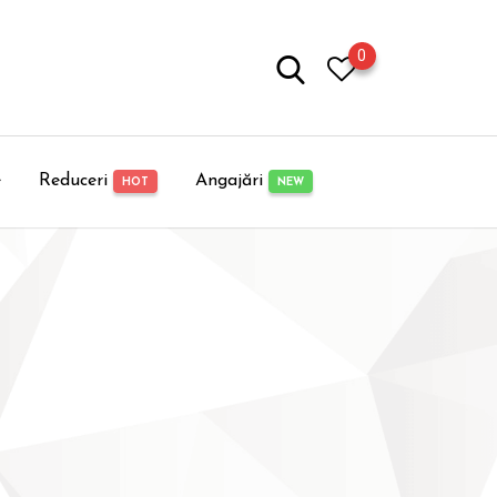
0
e
Reduceri
Angajări
HOT
NEW