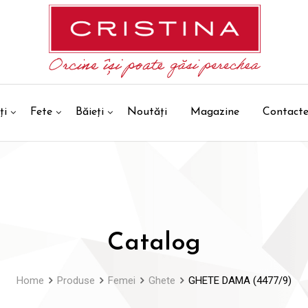
ți
Fete
Băieți
Noutăți
Magazine
Contact
Catalog
Home
Produse
Femei
Ghete
GHETE DAMA (4477/9)