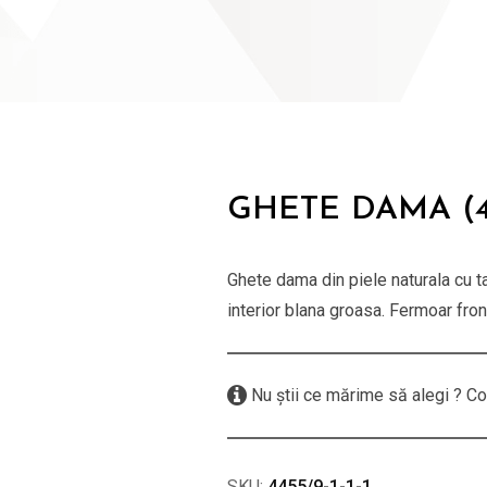
GHETE DAMA (4
Ghete dama din piele naturala cu t
interior blana groasa. Fermoar front
Nu știi ce mărime să alegi ? Co
SKU:
4455/9-1-1-1