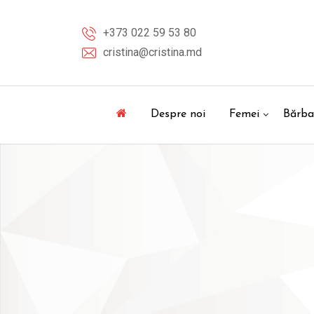
Skip
to
+373 022 59 53 80
content
cristina@cristina.md
Despre noi
Femei
Bărba