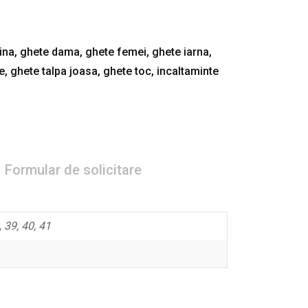
ina
,
ghete dama
,
ghete femei
,
ghete iarna
,
e
,
ghete talpa joasa
,
ghete toc
,
incaltaminte
Formular de solicitare
, 39, 40, 41