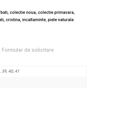
bati
,
colectie noua
,
colectie primavara
,
ti
,
cristina
,
incaltaminte
,
piele naturala
Formular de solicitare
, 39, 40, 41