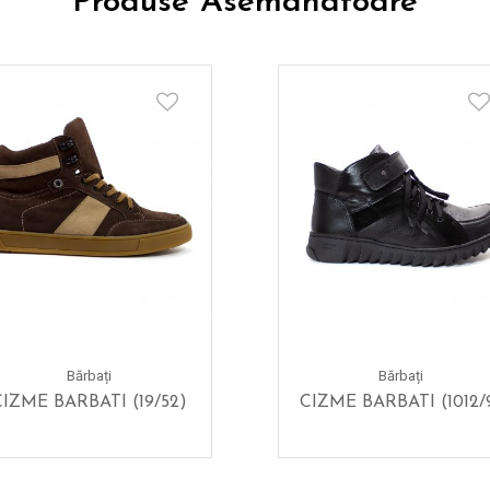
Produse Asemanatoare
Bărbați
Bărbați
CIZME BARBATI (19/52)
CIZME BARBATI (1012/