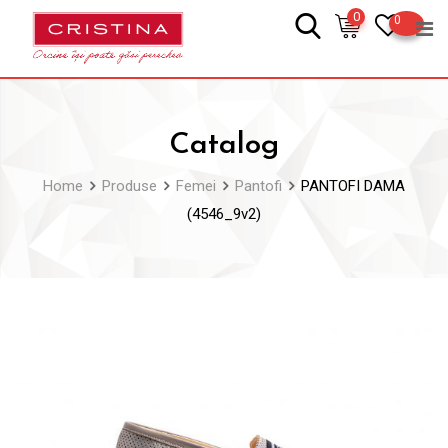
Skip
0
0
to
content
Catalog
Home
Produse
Femei
Pantofi
PANTOFI DAMA
(4546_9v2)