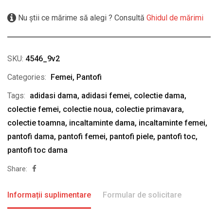
Nu știi ce mărime să alegi ? Consultă
Ghidul de mărimi
SKU:
4546_9v2
Categories:
Femei
,
Pantofi
Tags:
adidasi dama
,
adidasi femei
,
colectie dama
,
colectie femei
,
colectie noua
,
colectie primavara
,
colectie toamna
,
incaltaminte dama
,
incaltaminte femei
,
pantofi dama
,
pantofi femei
,
pantofi piele
,
pantofi toc
,
pantofi toc dama
Share:
Informații suplimentare
Formular de solicitare