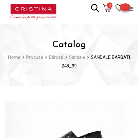
Skip
0
0
to
content
Catalog
Home
Produse
Bărbați
Sandale
SANDALE BARBATI
248_99