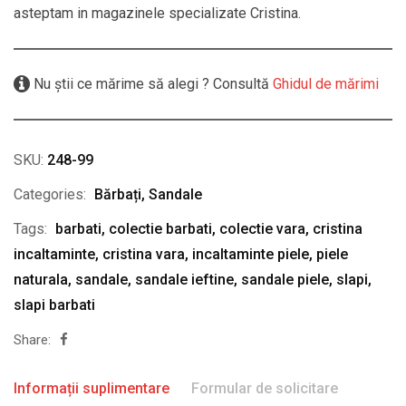
asteptam in magazinele specializate Cristina.
Nu știi ce mărime să alegi ? Consultă
Ghidul de mărimi
SKU:
248-99
Categories:
Bărbați
,
Sandale
Tags:
barbati
,
colectie barbati
,
colectie vara
,
cristina
incaltaminte
,
cristina vara
,
incaltaminte piele
,
piele
naturala
,
sandale
,
sandale ieftine
,
sandale piele
,
slapi
,
slapi barbati
Share:
Informații suplimentare
Formular de solicitare