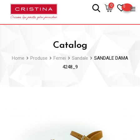
Skip
0
0
to
content
Catalog
Home
Produse
Femei
Sandale
SANDALE DAMA
4248_9