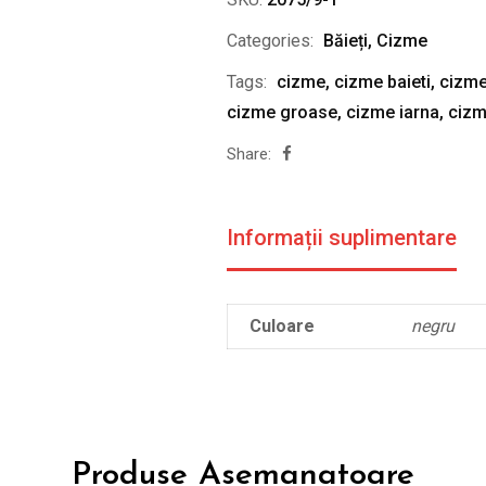
Categories:
Băieți
,
Cizme
Tags:
cizme
,
cizme baieti
,
cizme
cizme groase
,
cizme iarna
,
cizm
Share:
Informații suplimentare
Culoare
negru
Produse Asemanatoare