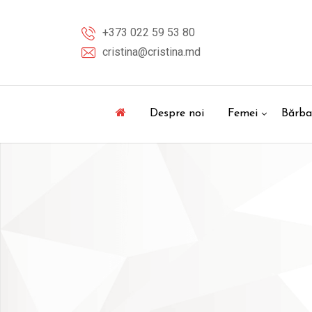
Skip
to
+373 022 59 53 80
content
cristina@cristina.md
Despre noi
Femei
Bărba