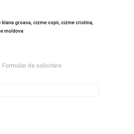
 blana groasa
,
cizme copii
,
cizme cristina
,
e moldova
Formular de solicitare