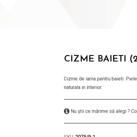
CIZME BAIETI (2
Cizme de iarna pentru baieti. Piele 
naturala in interior.
Nu știi ce mărime să alegi ? Co
SKU:
2075/9-1