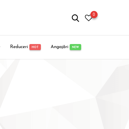
0
e
Reduceri
Angajări
HOT
NEW