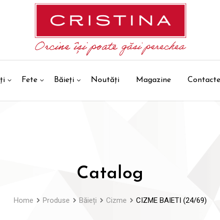
ți
Fete
Băieți
Noutăți
Magazine
Contact
Catalog
Home
Produse
Băieți
Cizme
CIZME BAIETI (24/69)