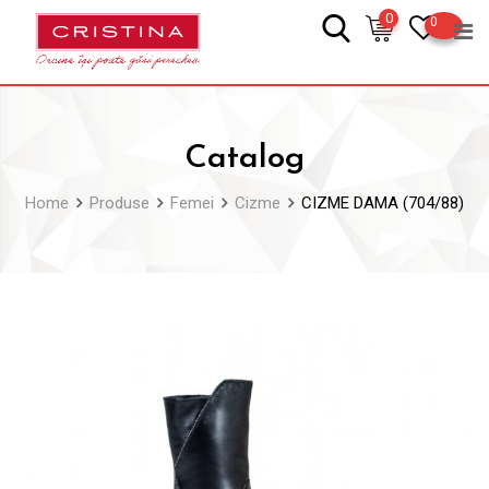
Skip
0
0
to
content
Catalog
Home
Produse
Femei
Cizme
CIZME DAMA (704/88)