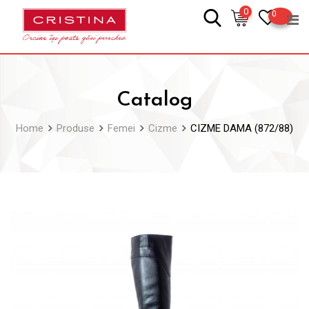
Skip
0
0
to
content
Catalog
Home
Produse
Femei
Cizme
CIZME DAMA (872/88)