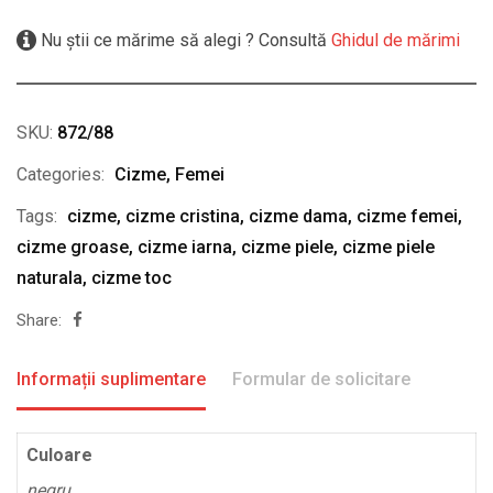
Nu știi ce mărime să alegi ? Consultă
Ghidul de mărimi
SKU:
872/88
Categories:
Cizme
,
Femei
Tags:
cizme
,
cizme cristina
,
cizme dama
,
cizme femei
,
cizme groase
,
cizme iarna
,
cizme piele
,
cizme piele
naturala
,
cizme toc
Share:
Informații suplimentare
Formular de solicitare
Culoare
negru