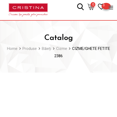
Skip
0
0
to
content
Catalog
Home
Produse
Băieți
Cizme
CIZME/GHETE FETITE
2386