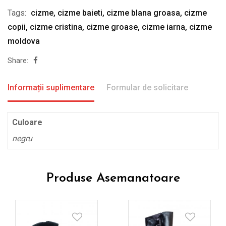
Tags:
cizme
,
cizme baieti
,
cizme blana groasa
,
cizme
copii
,
cizme cristina
,
cizme groase
,
cizme iarna
,
cizme
moldova
Share:
Informații suplimentare
Formular de solicitare
Culoare
negru
Produse Asemanatoare