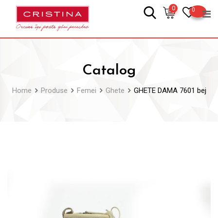
Skip
0
0
to
content
Catalog
Home
Produse
Femei
Ghete
GHETE DAMA 7601 bej